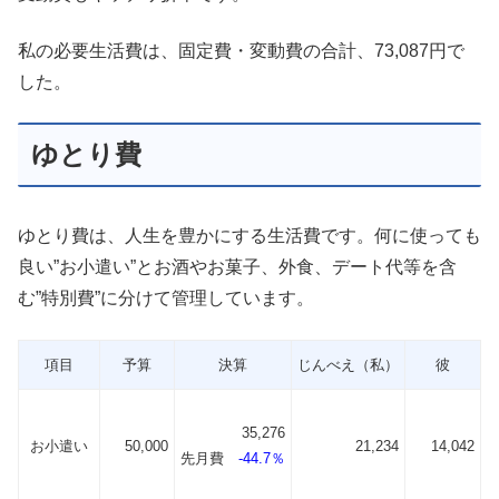
私の必要生活費は、固定費・変動費の合計、73,087円で
した。
ゆとり費
ゆとり費は、人生を豊かにする生活費です。何に使っても
良い”お小遣い”とお酒やお菓子、外食、デート代等を含
む”特別費”に分けて管理しています。
項目
予算
決算
じんべえ（私）
彼
35,276
お小遣い
50,000
21,234
14,042
先月費
-44.7％