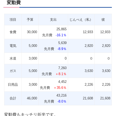
変動費
項目
予算
支出
じんべえ（私）
彼
25,865
食費
30,000
12,933
12,933
先月費
-16.1％
5,639
電気
5,000
2,820
2,820
先月費
-8.9％
水道
3,000
0
０
０
7,260
ガス
5,000
3,630
3,630
先月費
＋8.1％
4,452
日用品
3,000
2,226
2,226
先月費
＋35.6％
43,216
合計
46,000
21,608
21,608
先月費
-8.0％
変動費もキッチリ折半です。