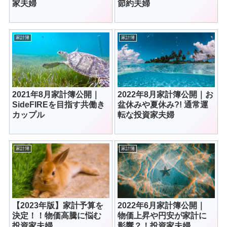
家夫婦
節約夫婦
家計簿
家計簿
2021年8月家計簿公開｜
2022年8月家計簿公開｜お
SideFIREを目指す共働き
盆休みや夏休み?! 通常運
カップル
転な投資家夫婦
家計簿
家計簿
【2023年版】家計予算を
2022年6月家計簿公開｜
決定！！物価高騰に悩む
物価上昇や円安が家計に
投資家夫婦
影響？！投資家夫婦