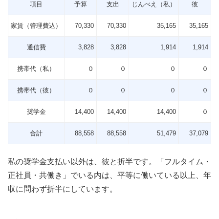
項目
予算
支出
じんべえ（私）
彼
家賃（管理費込）
70,330
70,330
35,165
35,165
通信費
3,828
3,828
1,914
1,914
携帯代（私）
０
０
０
０
携帯代（彼）
０
０
０
０
奨学金
14,400
14,400
14,400
０
合計
88,558
88,558
51,479
37,079
私の奨学金支払い以外は、彼と折半です。「フルタイム・
正社員・共働き」でいる内は、平等に働いている以上、年
収に問わず折半にしています。