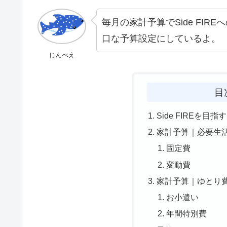
毎月の家計予算でSide FI
口な予算設定にしているよ。
じんべえ
目
Side FIREを
家計予算｜必要生
固定費
変動費
家計予算｜ゆとり
お小遣い
年間特別費