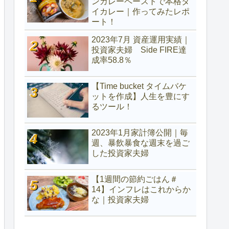
ンカレーペーストで本格タ
イカレー｜作ってみたレポ
ート！
2023年7月 資産運用実績｜
投資家夫婦 Side FIRE達
成率58.8％
【Time bucket タイムバケ
ットを作成】人生を豊にす
るツール！
2023年1月家計簿公開｜毎
週、暴飲暴食な週末を過ご
した投資家夫婦
【1週間の節約ごはん＃
14】インフレはこれからか
な｜投資家夫婦