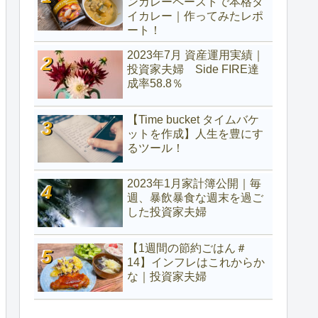
ンカレーペーストで本格タ
イカレー｜作ってみたレポ
ート！
2023年7月 資産運用実績｜
投資家夫婦 Side FIRE達
成率58.8％
【Time bucket タイムバケ
ットを作成】人生を豊にす
るツール！
2023年1月家計簿公開｜毎
週、暴飲暴食な週末を過ご
した投資家夫婦
【1週間の節約ごはん＃
14】インフレはこれからか
な｜投資家夫婦