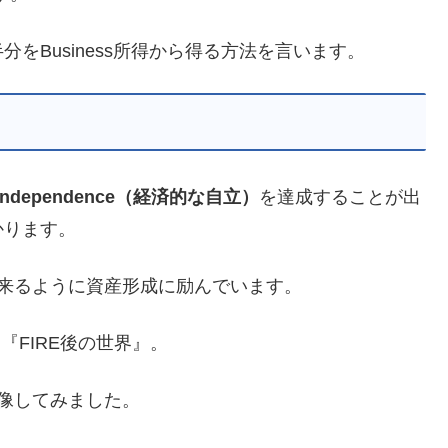
をBusiness所得から得る方法を言います。
al Independence（経済的な自立）
を達成することが出
かります。
を出来るように資産形成に励んでいます。
『FIRE後の世界』。
想像してみました。