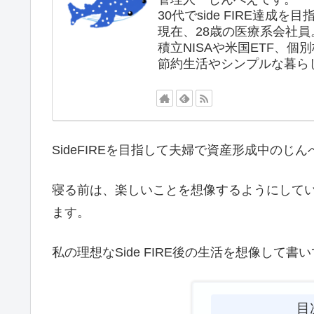
30代でside FIRE達成
現在、28歳の医療系会社員
積立NISAや米国ETF、個
節約生活やシンプルな暮ら
SideFIREを目指して夫婦で資産形成中のじ
寝る前は、楽しいことを想像するようにしていま
ます。
私の理想なSide FIRE後の生活を想像して書
目