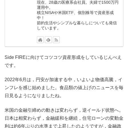
現在、28歳の医療系会社員。夫婦で1500万円
運用中。
積立NISAや米国ETF、個別株等で資産形成
中！
節約生活やシンプルな暮らしについても発信
しています。
Side FIREに向けてコツコツ資産形成をしているじんべえ
です。
2022年6月は，円安が加速する中，いよいよ物価高騰，イ
ンフレを感じ始めました。食品類の値上げのニュースを毎
日見るようになりましたね。
米国の金融引締めの動きは変わらず，逆イールド状態へ。
日本は相変わらず，金融緩和を継続，住宅ローンの変動金
利は約6年ぶりの水準まで上昇したのようですが，金融政