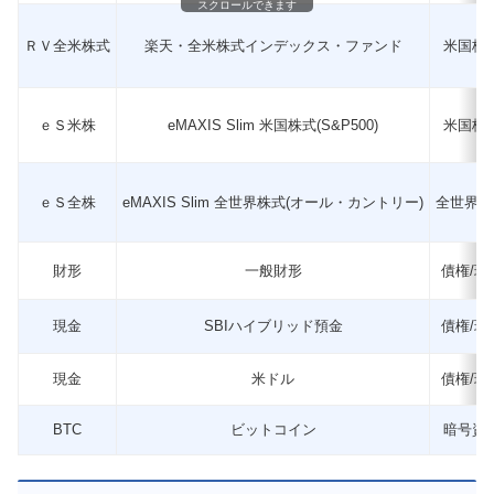
スクロールできます
ＲＶ全米株式
楽天・全米株式インデックス・ファンド
米国株
ｅＳ米株
eMAXIS Slim 米国株式(S&P500)
米国株
ｅＳ全株
eMAXIS Slim 全世界株式(オール・カントリー)
全世界株
財形
一般財形
債権/現
現金
SBIハイブリッド預金
債権/現
現金
米ドル
債権/現
BTC
ビットコイン
暗号資