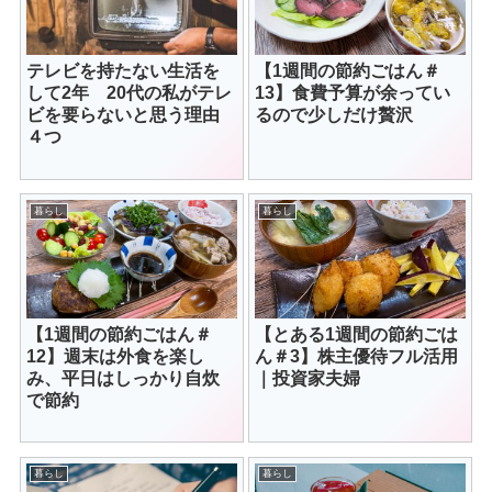
テレビを持たない生活を
【1週間の節約ごはん＃
して2年 20代の私がテレ
13】食費予算が余ってい
ビを要らないと思う理由
るので少しだけ贅沢
４つ
暮らし
暮らし
【1週間の節約ごはん＃
【とある1週間の節約ごは
12】週末は外食を楽し
ん＃3】株主優待フル活用
み、平日はしっかり自炊
｜投資家夫婦
で節約
暮らし
暮らし