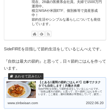
現在、28歳の医療系会社員。夫婦で1500万円
運用中。
積立NISAや米国ETF、個別株等で資産形成
中！
節約生活やシンプルな暮らしについても発信
しています。
SideFIREを目指して節約生活をしているじんべえです。
『自炊は最大の節約』と思って，日々節約ごはんを作って
います。
【とある1週間の節約ごはん＃7】仕事でクタク
タでも自炊します｜共働き夫婦
SideFIREを目指して節約生活をしているじんべえです。
『自炊は最大の節約』と思って，日々節約ごはんを作って
います。ここ最近，週6日勤務が常態化していて，疲労が
ピークになりつつあります。仕事中にふと，集中力が切れ
る瞬間があって，頭がぼーっとすることが
www.zinbeisan.com
2022.06.20