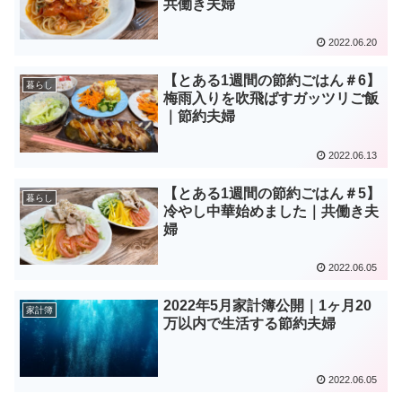
共働き夫婦
2022.06.20
【とある1週間の節約ごはん＃6】
暮らし
梅雨入りを吹飛ばすガッツリご飯
｜節約夫婦
2022.06.13
【とある1週間の節約ごはん＃5】
暮らし
冷やし中華始めました｜共働き夫
婦
2022.06.05
2022年5月家計簿公開｜1ヶ月20
家計簿
万以内で生活する節約夫婦
2022.06.05