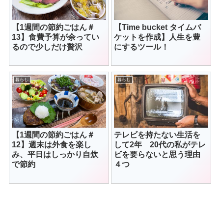
【1週間の節約ごはん＃
【Time bucket タイムバ
13】食費予算が余ってい
ケットを作成】人生を豊
るので少しだけ贅沢
にするツール！
暮らし
暮らし
【1週間の節約ごはん＃
テレビを持たない生活を
12】週末は外食を楽し
して2年 20代の私がテレ
み、平日はしっかり自炊
ビを要らないと思う理由
で節約
４つ