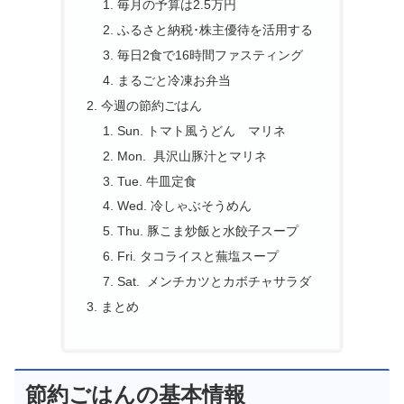
毎月の予算は2.5万円
ふるさと納税･株主優待を活用する
毎日2食で16時間ファスティング
まるごと冷凍お弁当
今週の節約ごはん
Sun. トマト風うどん マリネ
Mon. 具沢山豚汁とマリネ
Tue. 牛皿定食
Wed. 冷しゃぶそうめん
Thu. 豚こま炒飯と水餃子スープ
Fri. タコライスと蕪塩スープ
Sat. メンチカツとカボチャサラダ
まとめ
節約ごはんの基本情報