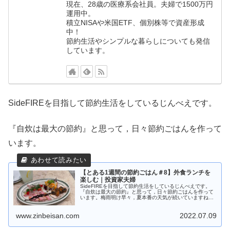
現在、28歳の医療系会社員。夫婦で1500万円
運用中。
積立NISAや米国ETF、個別株等で資産形成
中！
節約生活やシンプルな暮らしについても発信
しています。
SideFIREを目指して節約生活をしているじんべえです。
『自炊は最大の節約』と思って，日々節約ごはんを作って
います。
【とある1週間の節約ごはん＃8】外食ランチを
楽しむ｜投資家夫婦
SideFIREを目指して節約生活をしているじんべえです。
『自炊は最大の節約』と思って，日々節約ごはんを作って
います。梅雨明け早々，夏本番の天気が続いていますね。
仕事も落ち着いてきて，18時には自宅に帰って来れるよう
になりました。この週は‘バースデイw
www.zinbeisan.com
2022.07.09