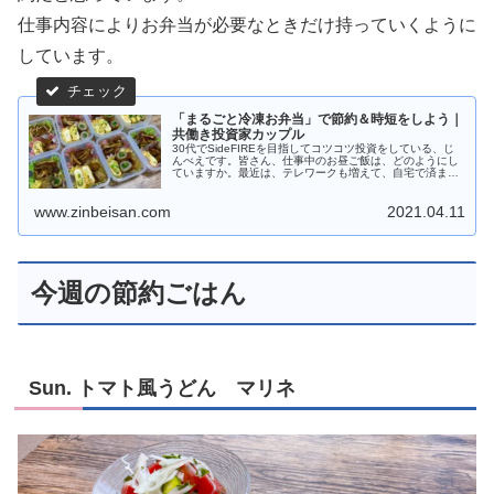
仕事内容によりお弁当が必要なときだけ持っていくように
しています。
「まるごと冷凍お弁当」で節約＆時短をしよう｜
共働き投資家カップル
30代でSideFIREを目指してコツコツ投資をしている、じ
んべえです。皆さん、仕事中のお昼ご飯は、どのようにし
ていますか。最近は、テレワークも増えて、自宅で済ませ
る人が多くなったのではないでしょうか。私は仕事上、出
社しているので、お弁当を持っていくよ
www.zinbeisan.com
2021.04.11
今週の節約ごはん
Sun. トマト風うどん マリネ